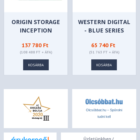
ORIGIN STORAGE
WESTERN DIGITAL
INCEPTION
- BLUE SERIES
TLC830 PRO PCIE
SN5000 1TB -
137 780 Ft
65 740 Ft
4.0 NVME M.2
WDS100T4B0E
(108 488 FT + ÁFA)
(51 763 FT + ÁFA)
30MM 1 TB -
OTLC1TB3DNVME4M.2/30
KOSÁRBA
KOSÁRBA
Olcsóbbat.hu – Spórolni
tudni kell
Üzletünkben /