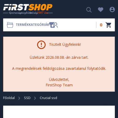
0
TERMÉKKATEGÓRIÁK
Tisztelt Ügyfeleink!
Üzletünk 2026.08.08.-án zárva tart.
A megrendelések feldolgozása zavartalanul folytatódik.
Üdvözlettel,
FirstShop Team
Főoldal
SSD
Crucial ssd