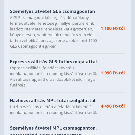
Személyes átvétel GLS csomagponton
A GLS csomagpont költség- és időhatékony
termék átvételi lehetőség, mellyel partnereink
1 190 Ft-tól
leadott internetes rendeléseiket egyszerűen,
kényelmesen, napirendjük ritmusát szem előtt
tartva vehetik át országszerte a több, mint 1100
GLS Csomagpont egyikén.
Express szállítás GLS futárszolgálattal
Express szállítás, feladást követő 1
1 990 Ft-tól
munkanapon belül a csomag kiszállításra kerül.
A szállítás napján 3 órás időablakot jelöl meg a
futárcég.
Házhozszállítás MPL futárszolgálattal
4 490 Ft-tól
Házhozszállítás esetén a feladását követő 3
munkanapon belül a csomag kiszállításra kerül.
Személyes átvétel MPL csomagponton,