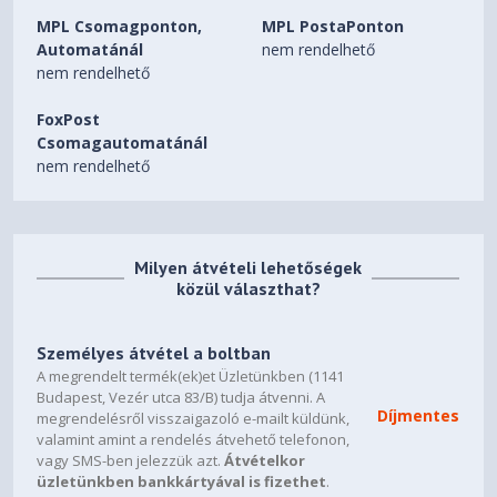
MPL Csomagponton,
MPL PostaPonton
Automatánál
nem rendelhető
nem rendelhető
FoxPost
Csomagautomatánál
nem rendelhető
Milyen átvételi lehetőségek
közül választhat?
Személyes átvétel a boltban
A megrendelt termék(ek)et Üzletünkben (1141
Budapest, Vezér utca 83/B) tudja átvenni. A
Díjmentes
megrendelésről visszaigazoló e-mailt küldünk,
valamint amint a rendelés átvehető telefonon,
vagy SMS-ben jelezzük azt.
Átvételkor
üzletünkben bankkártyával is fizethet
.