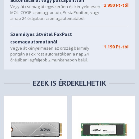
automatánál vagy postapontton
2 990 Ft-tól
Vegy át csomagját egyszerűen és kényelmesen
MOL, COOP csomagponton, PostaPontton, vagy
a nap 24 órájában csomagautomatából.
Személyes átvétel FoxPost
csomagautomatánál
1 190 Ft-tól
Vegye át kényelmesen az ország bármely
pontján a FoxPost automatáiban a nap 24
órájában legfeljebb 2 munkanapon belül.
EZEK IS ÉRDEKELHETIK