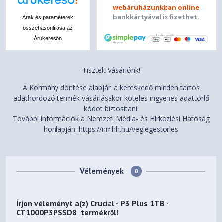
webáruházunkban online
bankkártyával is fizethet.
Árak és paraméterek
összehasonlítása az
Árukeresőn
Tisztelt Vásárlónk!
A Kormány döntése alapján a kereskedő minden tartós
adathordozó termék vásárlásakor köteles ingyenes adattörlő
kódot biztosítani.
További információk a Nemzeti Média- és Hírközlési Hatóság
honlapján: https://nmhh.hu/veglegestorles
Vélemények
0
Írjon véleményt a(z)
Crucial - P3 Plus 1TB -
CT1000P3PSSD8
termékről!