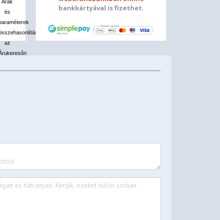
Árak
bankkártyával is fizethet.
és
olni
paraméterek
összehasonlítása
az
Árukeresőn