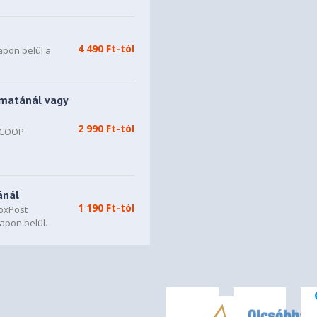
4 490 Ft-tól
apon belül a
matánál vagy
2 990 Ft-tól
, COOP
n
ánál
1 190 Ft-tól
oxPost
apon belül.