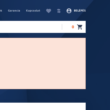
ók
Garancia
Kapcsolat
BELÉPÉS
0