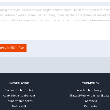
mény belküldése
INFORMÁCIÓK
TUDNIVALÓK
Szerződési feltételek
Átvételi lehetőségek
Adatvédelmi szabályzat
Elállási/Felmondási tájékozta
Online vitarendezés
Garancia
Tudnivalók
Kapcsolat