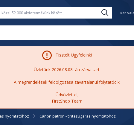
Tudnival
Tisztelt Ügyfeleink!
Üzletünk 2026.08.08.-án zárva tart.
A megrendelések feldolgozása zavartalanul folytatódik.
Üdvözlettel,
FirstShop Team
ras nyomtatóhoz
Canon patron - tintasugaras nyomtatóhoz