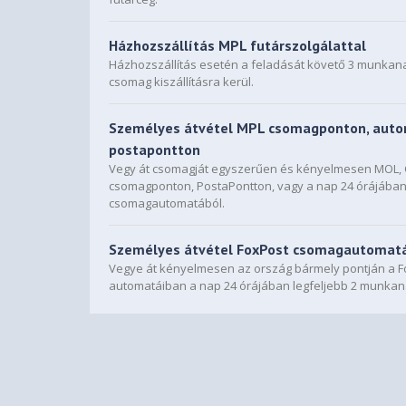
Házhozszállítás MPL futárszolgálattal
Házhozszállítás esetén a feladását követő 3 munkan
csomag kiszállításra kerül.
Személyes átvétel MPL csomagponton, auto
postapontton
Vegy át csomagját egyszerűen és kényelmesen MOL
csomagponton, PostaPontton, vagy a nap 24 órájába
csomagautomatából.
Személyes átvétel FoxPost csomagautomat
Vegye át kényelmesen az ország bármely pontján a F
automatáiban a nap 24 órájában legfeljebb 2 munkan