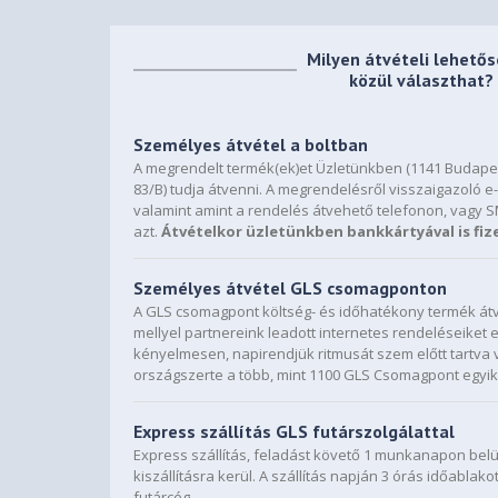
Milyen átvételi lehető
közül választhat?
Személyes átvétel a boltban
A megrendelt termék(ek)et Üzletünkben (1141 Budapes
83/B) tudja átvenni. A megrendelésről visszaigazoló e-
valamint amint a rendelés átvehető telefonon, vagy 
azt.
Átvételkor üzletünkben bankkártyával is fiz
Személyes átvétel GLS csomagponton
A GLS csomagpont költség- és időhatékony termék átv
mellyel partnereink leadott internetes rendeléseiket
kényelmesen, napirendjük ritmusát szem előtt tartva 
országszerte a több, mint 1100 GLS Csomagpont egyik
Express szállítás GLS futárszolgálattal
Express szállítás, feladást követő 1 munkanapon bel
kiszállításra kerül. A szállítás napján 3 órás időablako
futárcég.