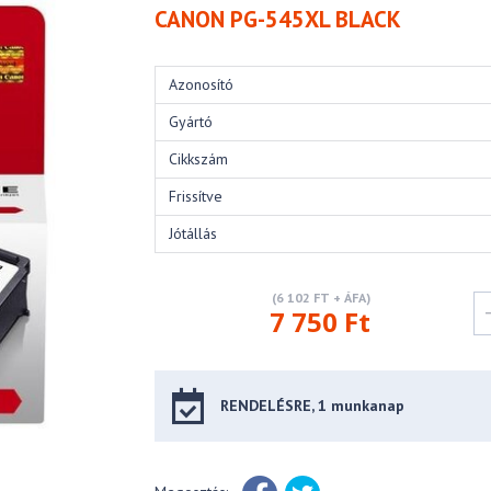
CANON PG-545XL BLACK
Azonosító
Gyártó
Cikkszám
Frissítve
Jótállás
(6 102 FT + ÁFA)
7 750 Ft
RENDELÉSRE, 1 munkanap