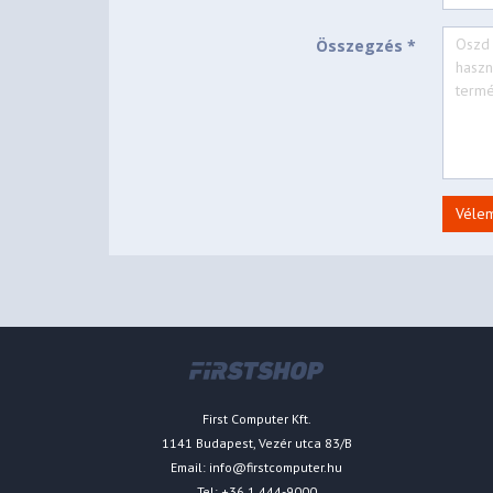
Összegzés *
Véle
First Computer Kft.
1141 Budapest, Vezér utca 83/B
Email:
info@firstcomputer.hu
Tel: +36 1 444-9000