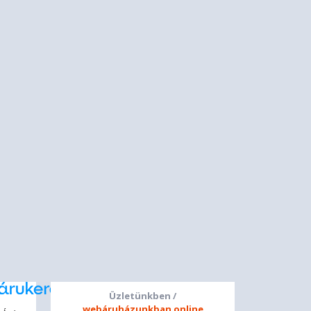
Üzletünkben /
webáruházunkban online