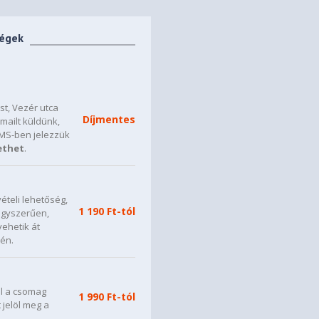
ségek
t, Vezér utca
Díjmentes
mailt küldünk,
SMS-ben jelezzük
ethet
.
ételi lehetőség,
1 190 Ft-tól
 egyszerűen,
vehetik át
én.
ül a csomag
1 990 Ft-tól
t jelöl meg a