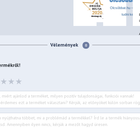
Olcsóbbat.hu – Spór
tudni kell
Vélemények
0
ermékről!