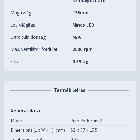
szabályozható
Magasság
135mm
Led világítás
Nincs LED
Extra tulajdonság
N/A
Max. ventilátor fordulat
2000 rpm
Súly
0.59 kg
Termék leírás
General data
Model
Pure Rock Slim 2
Dimensions (L x W x H), (mm)
82 x 97 x 135
Total weight (kg)
0.38