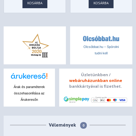
KOSÁRBA
KOSÁRBA
Olcsóbbat.hu – Spórolni
tudni kell
Üzletünkben /
webáruházunkban online
bankkártyával is fizethet.
Árak és paraméterek
összehasonlítása az
Árukeresőn
Vélemények
0