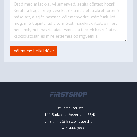
Vélemény belküldése
First Computer Kft.
1141 Budapest, Vezér utca 83/B
Email:
info@firstcomputer.hu
Tel: +36 1 444-9000