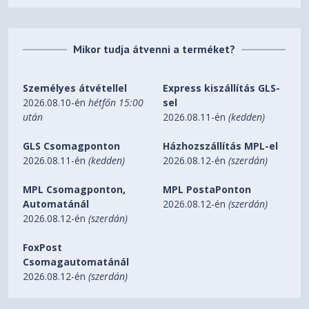
Fin material
Aluminum
Base material
Aluminum / copper
Mikor tudja átvenni a terméket?
CPU contact surface
Heat pipe direct touch
Heatpipe number / Diameter
3 / 6
Személyes átvétellel
Express kiszállítás GLS-
(mm)
2026.08.10-én
hétfőn 15:00
sel
Color
Silver
után
2026.08.11-én
(kedden)
Surface treatment
Brushed
GLS Csomagponton
Házhozszállítás MPL-el
Fan specifications
2026.08.11-én
(kedden)
2026.08.12-én
(szerdán)
Fan dimensions (mm)
92 x 92 x 25
MPL Csomagponton,
MPL PostaPonton
Speed @ 100%
PWM
/12V
Automatánál
2026.08.12-én
(szerdán)
2000
(rpm)
2026.08.12-én
(szerdán)
Bearing technology
Rifle
FoxPost
Motor technology
4-pole fan motor
Csomagautomatánál
Rated
Voltage
(V)
12
2026.08.12-én
(szerdán)
Input current (A)
0.32