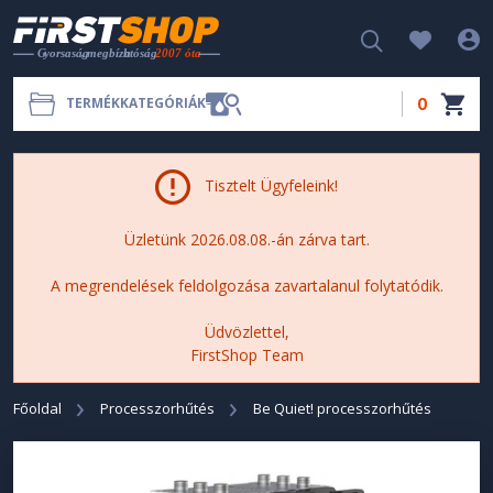
0
TERMÉKKATEGÓRIÁK
Tisztelt Ügyfeleink!
Üzletünk 2026.08.08.-án zárva tart.
A megrendelések feldolgozása zavartalanul folytatódik.
Üdvözlettel,
FirstShop Team
Főoldal
Processzorhűtés
Be Quiet! processzorhűtés