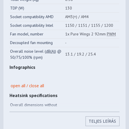
TDP (W)
130
Socket compatibility AMD
AM3(+) / AM4
Socket compatibility Intel
1150 / 1151 / 1155 / 1200
Fan model, number
1x Pure Wings 2 92mm
PWM
Decoupled fan mounting
-
Overall noise level (
dB(A)
) @
13.1 / 19.2 / 25.4
50/75/100% (rpm)
Infographics
open all / close all
Heatsink specifications
Overall dimensions without
mounting material (L x W x H),
58 x 97 x 135
(mm)
TELJES LEÍRÁS
Number of fins
44