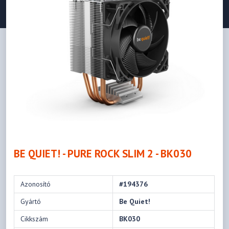
BE QUIET! - PURE ROCK SLIM 2 - BK030
Azonosító
#194376
Gyártó
Be Quiet!
Cikkszám
BK030