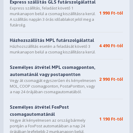
Express szállítás GLS futárszolgálattal
Article number
BK030
Express szállítás, feladást követő 1
1 990 Ft-tól
EAN code
4260052188453
munkanapon belül a csomag kiszállításra kerül.
A szállítás napján 3 órás időablakot jelöl meg a
Dimensions, package (L x W x
159 x 126 x 159
futárcég.
H), (mm)
Gross weight, package (kg)
0.6
Házhozszállítás MPL futárszolgálattal
4 490 Ft-tól
Pieces per packaging unit
16
Házhozszállítás esetén a feladását követő 3
munkanapon belül a csomag kiszállításra kerül.
Dimensions, shipping box (L x
522 x 334 x 340
W x H), (mm)
Személyes átvétel MPL csomagponton,
Gross weight, shipping box (kg)
11
automatánál vagy postapontton
RRP (€)
25.90
2 990 Ft-tól
Vegy át csomagját egyszerűen és kényelmesen
MOL, COOP csomagponton, PostaPontton, vagy
a nap 24 órájában csomagautomatából.
Személyes átvétel FoxPost
csomagautomatánál
1 190 Ft-tól
Vegye át kényelmesen az ország bármely
pontján a FoxPost automatáiban a nap 24
órájában legfeljebb 2 munkanapon belül.