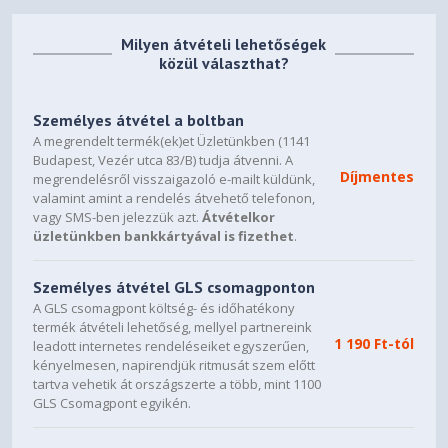
Input power (W)
3.84
Connector
4-pin
PWM
Milyen átvételi lehetőségek
közül választhat?
Cable length (mm)
220
Lifespan (h / 25°C)
80,000
Személyes átvétel a boltban
Accessories
A megrendelt termék(ek)et Üzletünkben (1141
Budapest, Vezér utca 83/B) tudja átvenni. A
Thermal grease
Applied
Díjmentes
megrendelésről visszaigazoló e-mailt küldünk,
Mounting set
Intel & AMD
valamint amint a rendelés átvehető telefonon,
vagy SMS-ben jelezzük azt.
Átvételkor
Y-Cable
-
üzletünkben bankkártyával is fizethet
.
CN, DE, EN, ES, FR, JP, PL, RU,
User manual languages
TW
Személyes átvétel GLS csomagponton
A GLS csomagpont költség- és időhatékony
Service
termék átvételi lehetőség, mellyel partnereink
1 190 Ft-tól
Warranty (Years)
3
leadott internetes rendeléseiket egyszerűen,
kényelmesen, napirendjük ritmusát szem előtt
International hotline / free of
✓ / DE, FR
tartva vehetik át országszerte a több, mint 1100
charge
GLS Csomagpont egyikén.
Logistics data, RRP