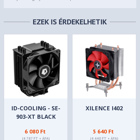
EZEK IS ÉRDEKELHETIK
ID-COOLING - SE-
XILENCE I402
903-XT BLACK
PROCESSZORHŰTŐ
6 080 Ft
5 640 Ft
(4 787 FT + ÁFA)
(4 440 FT + ÁFA)