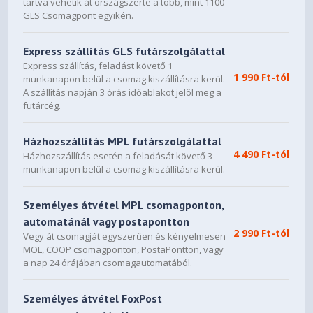
tartva vehetik át országszerte a több, mint 1100
GLS Csomagpont egyikén.
Express szállítás GLS futárszolgálattal
Express szállítás, feladást követő 1
1 990 Ft-tól
munkanapon belül a csomag kiszállításra kerül.
A szállítás napján 3 órás időablakot jelöl meg a
futárcég.
Házhozszállítás MPL futárszolgálattal
4 490 Ft-tól
Házhozszállítás esetén a feladását követő 3
munkanapon belül a csomag kiszállításra kerül.
Személyes átvétel MPL csomagponton,
automatánál vagy postapontton
2 990 Ft-tól
Vegy át csomagját egyszerűen és kényelmesen
MOL, COOP csomagponton, PostaPontton, vagy
a nap 24 órájában csomagautomatából.
Személyes átvétel FoxPost