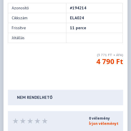
Azonosító
#194214
Cikkszám
ELA024
Frissítve
11 perce
Jótállás
(3 771 FT + ÁFA)
4 790 Ft
NEM RENDELHETŐ
0 vélemény
Írjon véleményt