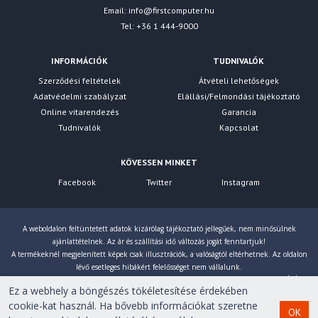
Email:
info@firstcomputer.hu
Tel: +36 1 444-9000
INFORMÁCIÓK
TUDNIVALÓK
Szerződési feltételek
Átvételi lehetőségek
Adatvédelmi szabályzat
Elállási/Felmondási tájékoztató
Online vitarendezés
Garancia
Tudnivalók
Kapcsolat
KÖVESSEN MINKET
Facebook
Twitter
Instagram
A weboldalon feltüntetett adatok kizárólag tájékoztató jellegűek, nem minősülnek
ajánlattételnek. Az ár és szállítási idő változás jogát fenntartjuk!
A termékeknél megjelenített képek csak illusztrációk, a valóságtól eltérhetnek. Az oldalon
lévő esetleges hibákért felelősséget nem vállalunk.
Eltérés esetén a gyártó által megadott paraméterek érvényesek! Bruttó árainkat 27% ÁFÁ-val
Ez a webhely a böngészés tökéletesítése érdekében
számoljuk!
cookie-kat használ. Ha bővebb információkat szeretne
OK