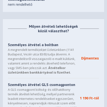
nem rendelhető
Milyen átvételi lehetőségek
közül választhat?
Személyes átvétel a boltban
A megrendelt termék(ek)et Üzletünkben (1141
Budapest, Vezér utca 83/B) tudja átvenni. A
Díjmentes
megrendelésről visszaigazoló e-mailt küldünk,
valamint amint a rendelés átvehető telefonon,
vagy SMS-ben jelezzük azt.
Átvételkor
üzletünkben bankkártyával is fizethet
.
Személyes átvétel GLS csomagponton
A GLS csomagpont költség- és időhatékony
termék átvételi lehetőség, mellyel partnereink
1 190 Ft-tól
leadott internetes rendeléseiket egyszerűen,
kényelmesen, napirendjük ritmusát szem előtt