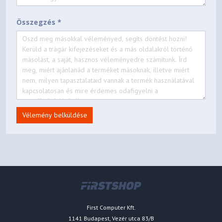
Összegzés *
Vélemény belküldése
First Computer Kft.
1141 Budapest, Vezér utca 83/B