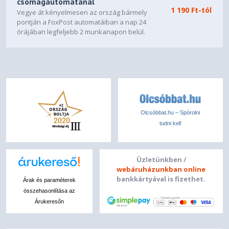
csomagautomatánál
1 190 Ft-tól
Vegye át kényelmesen az ország bármely
pontján a FoxPost automatáiban a nap 24
órájában legfeljebb 2 munkanapon belül.
Olcsóbbat.hu – Spórolni
tudni kell
Üzletünkben /
webáruházunkban online
bankkártyával is fizethet.
Árak és paraméterek
összehasonlítása az
Árukeresőn