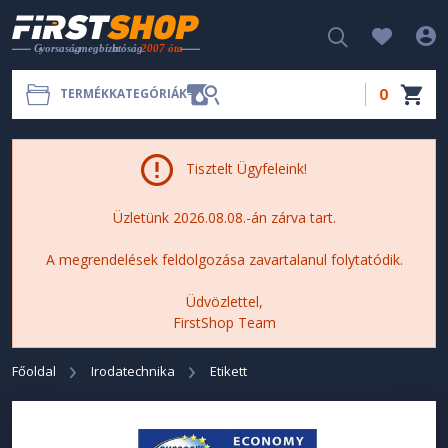
0
TERMÉKKATEGÓRIÁK
Tisztelt Ügyfeleink!
Üzletünk 2026.08.08.-án zárva tart.
A megrendelések feldolgozása zavartalanul folytatódik.
Üdvözlettel,
FirstShop Team
Főoldal
Irodatechnika
Etikett