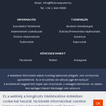
Email:
info@firstcomputer.hu
Tel: +36 1 444-9000
INFORMÁCIÓK
TUDNIVALÓK
Szerződési feltételek
Átvételi lehetőségek
Adatvédelmi szabályzat
Elállási/Felmondási tájékoztató
Online vitarendezés
Garancia
Tudnivalók
Kapcsolat
KÖVESSEN MINKET
Facebook
Twitter
Instagram
A weboldalon feltüntetett adatok kizárólag tájékoztató jellegűek, nem minősülnek
ajánlattételnek. Az ár és szállítási idő változás jogát fenntartjuk!
A termékeknél megjelenített képek csak illusztrációk, a valóságtól eltérhetnek. Az oldalon
lévő esetleges hibákért felelősséget nem vállalunk.
Eltérés esetén a gyártó által megadott paraméterek érvényesek! Bruttó árainkat 27% ÁFÁ-val
Ez a webhely a böngészés tökéletesítése érdekében
számoljuk!
cookie-kat használ. Ha bővebb információkat szeretne
OK