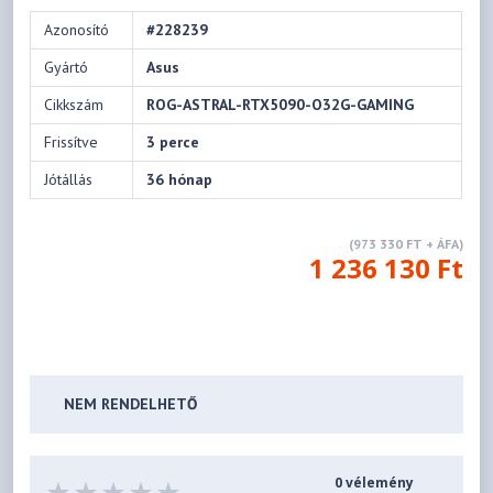
Azonosító
#228239
Gyártó
Asus
Cikkszám
ROG-ASTRAL-RTX5090-O32G-GAMING
Frissítve
3 perce
Jótállás
36 hónap
(973 330 FT + ÁFA)
1 236 130 Ft
NEM RENDELHETŐ
0 vélemény