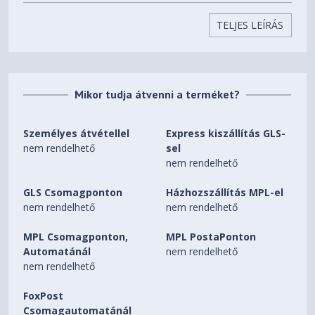
Digital Max Resolution 7680 x 4320
TELJES LEÍRÁS
Interface
Yes x 2 (Native HDMI 2.1b)
Yes x 3 (Native DisplayPort 2.1b)
Mikor tudja átvenni a terméket?
HDCP Support Yes (2.3)
Személyes átvétellel
Express kiszállítás GLS-
Maximum Display Support
nem rendelhető
sel
4
nem rendelhető
NVlink/ Crossfire Support
GLS Csomagponton
Házhozszállítás MPL-el
No
nem rendelhető
nem rendelhető
Accessories
MPL Csomagponton,
MPL PostaPonton
Automatánál
nem rendelhető
1 x Speedsetup Manual
nem rendelhető
1 x ROG Graphics Card Holder
1 x ROG Velcro Hook & Loop
FoxPost
1 x ROG Magnet
Csomagautomatánál
1 x ROG Graphics Card Keycap