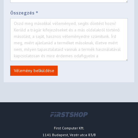
Összegzés *
Vélemény belküldése
First Computer Kft.
1141 Budapest, Vezér utca 83/B