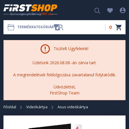
0
TERMÉKKATEGÓRIÁK
Tisztelt Ügyfeleink!
Üzletünk 2026.08.08.-án zárva tart.
A megrendelések feldolgozása zavartalanul folytatódik.
Üdvözlettel,
FirstShop Team
Főoldal
Videókártya
Asus videókártya