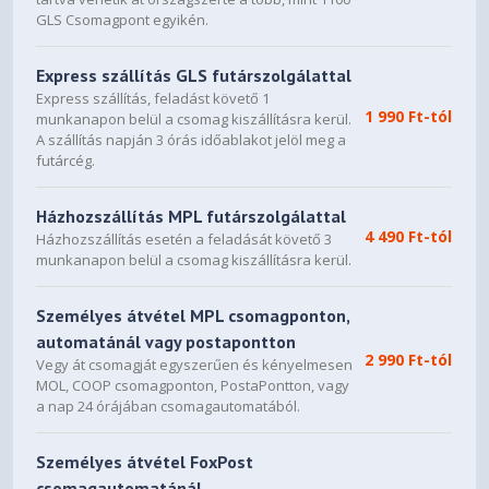
3.8 Slot
GLS Csomagpont egyikén.
AURA SYNC
Express szállítás GLS futárszolgálattal
ARGB
Express szállítás, feladást követő 1
1 990 Ft-tól
Note
munkanapon belül a csomag kiszállításra kerül.
A szállítás napján 3 órás időablakot jelöl meg a
* Our wattage recommendation is based on a fully
futárcég.
overclocked GPU and CPU system configuration. For a
more tailored suggestion, please use the “Choose By
Házhozszállítás MPL futárszolgálattal
Wattage” feature on our PSU product page:
4 490 Ft-tól
Házhozszállítás esetén a feladását követő 3
https://rog.asus.com/event/PSU/ASUS-Power-Supply-
munkanapon belül a csomag kiszállításra kerül.
Units/index.html
* All specifications are subject to change without notice.
Please check with your supplier for exact offers. Products
Személyes átvétel MPL csomagponton,
may not be available in all markets. If you do not use the
automatánál vagy postapontton
2 990 Ft-tól
latest and current specifications of ASUS products, you
Vegy át csomagját egyszerűen és kényelmesen
shall be liable for all loss and damage claimed by third
MOL, COOP csomagponton, PostaPontton, vagy
party to ASUS based on false advertising or any other
a nap 24 órájában csomagautomatából.
issues caused from using false specifications of ASUS
products.
Személyes átvétel FoxPost
* Maximum Display Support is specifically applied to
csomagautomatánál