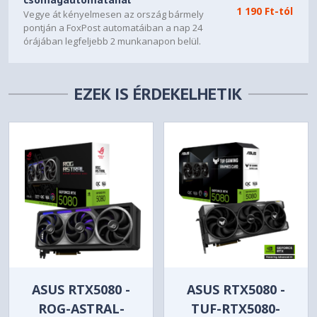
simultaneous display situation.
1 190 Ft-tól
Vegye át kényelmesen az ország bármely
pontján a FoxPost automatáiban a nap 24
órájában legfeljebb 2 munkanapon belül.
EZEK IS ÉRDEKELHETIK
ASUS RTX5080 -
ASUS RTX5080 -
ROG-ASTRAL-
TUF-RTX5080-