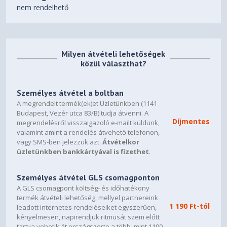
nem rendelhető
1 x ROG PCB Ruler
1 x Thank You Card
1 x Adapter Cable (1 to 4)​
Software
Milyen átvételi lehetőségek
ASUS GPU Tweak III & MuseTree & GeForce Game Ready
közül választhat?
Driver & Studio Driver: please download all software from
the support site.
Személyes átvétel a boltban
Dimensions
A megrendelt termék(ek)et Üzletünkben (1141
Budapest, Vezér utca 83/B) tudja átvenni. A
357.6 x 149.3 x 76 mm
Díjmentes
megrendelésről visszaigazoló e-mailt küldünk,
14.1 x 5.9 x 3 inch
valamint amint a rendelés átvehető telefonon,
vagy SMS-ben jelezzük azt.
Átvételkor
Recommended PSU
üzletünkben bankkártyával is fizethet
.
1000W
Személyes átvétel GLS csomagponton
Power Connectors
A GLS csomagpont költség- és időhatékony
1 x 16-pin
termék átvételi lehetőség, mellyel partnereink
1 190 Ft-tól
leadott internetes rendeléseiket egyszerűen,
Slot
kényelmesen, napirendjük ritmusát szem előtt
tartva vehetik át országszerte a több, mint 1100