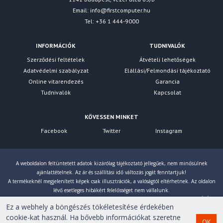
• RTSP Pass-Through
Email:
info@firstcomputer.hu
• H.323 Pass-Through
Tel: +36 1 444-9000
• SIP Pass-Through
• PPPoE Relay
INFORMÁCIÓK
TUDNIVALÓK
LAN
Szerződési feltételek
Átvételi lehetőségek
Adatvédelmi szabályzat
Elállási/Felmondási tájékoztató
DHCP Server
Online vitarendezés
Garancia
IGMP Snooping
Tudnivalók
Kapcsolat
IPTV
LAN Link Aggregation
Manually Assign IP Address
KÖVESSEN MINKET
• Maximum Manually Assign IP Address Rule : 128
Facebook
Twitter
Instagram
Wake on LAN (WOL)
Wireless
A weboldalon feltüntetett adatok kizárólag tájékoztató jellegűek, nem minősülnek
MU-MIMO
ajánlattételnek. Az ár és szállítási idő változás jogát fenntartjuk!
UTF-8 SSID
A termékeknél megjelenített képek csak illusztrációk, a valóságtól eltérhetnek. Az oldalon
lévő esetleges hibákért felelősséget nem vállalunk.
WiFi MAC Address Filter
Eltérés esetén a gyártó által megadott paraméterek érvényesek! Bruttó árainkat 27% ÁFÁ-val
• Maximum MAC Filters : 64
Ez a webhely a böngészés tökéletesítése érdekében
számoljuk!
Wireless Scheduler
cookie-kat használ. Ha bővebb információkat szeretne
OK