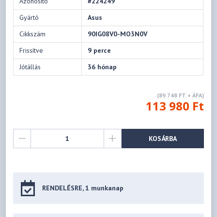
Azonosító
#224249
Gyártó
Asus
Cikkszám
90IG08V0-MO3N0V
Frissítve
9 perce
Jótállás
36 hónap
(89 748 FT + ÁFA)
113 980 Ft
KOSÁRBA
RENDELÉSRE, 1 munkanap