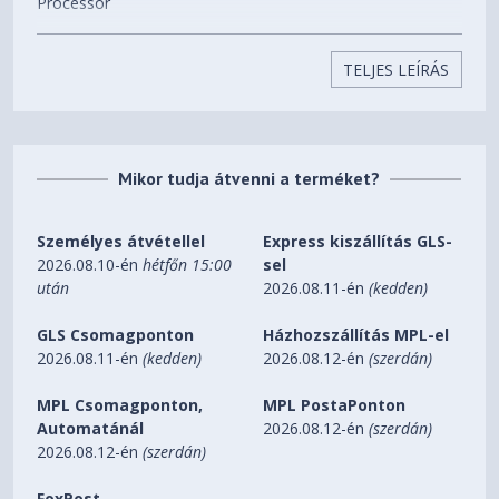
Processor
2.6GHz quad-core processor
TELJES LEÍRÁS
Memory
256 MB Flash and 2 GB RAM
Boosts Speed
Mikor tudja átvenni a terméket?
OFDMA (Orthogonal Frequency Division Multiple Access)
Beamforming: standard-based and universal
Személyes átvétellel
Express kiszállítás GLS-
4096-QAM high data rate
2026.08.10-én
hétfőn 15:00
sel
20/40/80/160 MHz bandwidth
után
2026.08.11-én
(kedden)
Operating Frequency
GLS Csomagponton
Házhozszállítás MPL-el
2.4 GHz
2026.08.11-én
(kedden)
2026.08.12-én
(szerdán)
5 GHz
MPL Csomagponton,
MPL PostaPonton
Operating Mode
Automatánál
2026.08.12-én
(szerdán)
Wireless Router Mode
2026.08.12-én
(szerdán)
AiMesh Node Mode
Access Point Mode
FoxPost