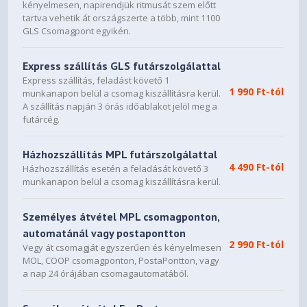
kényelmesen, napirendjük ritmusát szem előtt
Power Supply
tartva vehetik át országszerte a több, mint 1100
GLS Csomagpont egyikén.
AC Input : 110V~240V(50~60Hz)
DC Output : 19 V with max. 2.37 A current ； 19.5 V with
Express szállítás GLS futárszolgálattal
max. 2.31 A current
Express szállítás, feladást követő 1
1 990 Ft-tól
Package Content
munkanapon belül a csomag kiszállításra kerül.
A szállítás napján 3 órás időablakot jelöl meg a
RT-BE88U WiFi router
futárcég.
RJ-45 cable
Power adapter
Házhozszállítás MPL futárszolgálattal
Quick Start Guide
4 490 Ft-tól
Házhozszállítás esetén a feladását követő 3
Warranty card
munkanapon belül a csomag kiszállításra kerül.
Product Weight (g)
Személyes átvétel MPL csomagponton,
1060 g
automatánál vagy postapontton
2 990 Ft-tól
Product Dimensions
Vegy át csomagját egyszerűen és kényelmesen
MOL, COOP csomagponton, PostaPontton, vagy
300*188*60.5
a nap 24 órájában csomagautomatából.
AiMesh