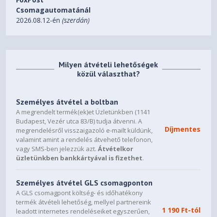
Media Bridge Mode
Csomagautomatánál
Repeater Mode
2026.08.12-én
(szerdán)
I/O Ports
1 x 10Gbps for WAN/LAN, 1 x 10Gbps SFP+ for WAN, 1 x
2.5Gbps for WAN/LAN, 3 x 2.5 Gbps for LAN, 4 x RJ45
Milyen átvételi lehetőségek
10/100/1000Mbps for LAN, USB 3.2 Gen1 x1
közül választhat?
Buttons
Személyes átvétel a boltban
WPS Button, Reset Button, Power Switch
A megrendelt termék(ek)et Üzletünkben (1141
Budapest, Vezér utca 83/B) tudja átvenni. A
LED Indicator
Díjmentes
megrendelésről visszaigazoló e-mailt küldünk,
valamint amint a rendelés átvehető telefonon,
WAN x1
vagy SMS-ben jelezzük azt.
Átvételkor
10G WAN x1
üzletünkben bankkártyával is fizethet
.
10G SFP+ x1
LAN x1
USB 3.2 Gen 1 x1
Személyes átvétel GLS csomagponton
2.4GHz x1
A GLS csomagpont költség- és időhatékony
5GHz x1
termék átvételi lehetőség, mellyel partnereink
1 190 Ft-tól
Power x1
leadott internetes rendeléseiket egyszerűen,