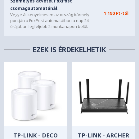
Személyes átvétel FoxPost
AiMesh
csomagautomatánál
• Primary AiMesh Router
1 190 Ft-tól
Vegye át kényelmesen az ország bármely
• AiMesh Node
pontján a FoxPost automatáiban a nap 24
órájában legfeljebb 2 munkanapon belül.
Game
WTFast
Mobile Game Mode
EZEK IS ÉRDEKELHETIK
Gear Accelerator
OpenNAT (Game Profile)
Gaming Port
Parental Control
"Allow you to block access to unwanted websites and
apps."
Web & Apps Filters
Time Scheduling
Safe Browsing
Customized Internet Schedule
• Maximum Parental Control Profile : 64
• Maximum Parental Control Content Cilter Rule : 64
TP-LINK - DECO
TP-LINK - ARCHER