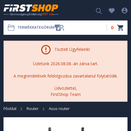
0
TERMÉKKATEGÓRIÁK
Tisztelt Ügyfeleink!
Üzletünk 2026.08.08.-án zárva tart.
A megrendelések feldolgozása zavartalanul folytatódik.
Üdvözlettel,
FirstShop Team
Főoldal
Router
Asus router