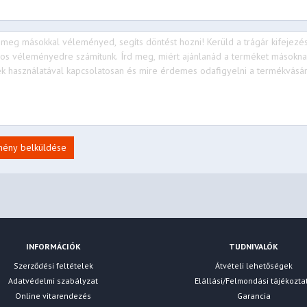
mény belküldése
INFORMÁCIÓK
TUDNIVALÓK
Szerződési feltételek
Átvételi lehetőségek
Adatvédelmi szabályzat
Elállási/Felmondási tájékozta
Online vitarendezés
Garancia