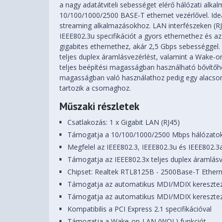
a nagy adatátviteli sebességet elérő hálózati alk
10/100/1000/2500 BASE-T ethernet vezérlővel. Ide
streaming alkalmazásokhoz. LAN interfészeken (RJ
IEEE802.3u specifikációt a gyors ethernethez és az
gigabites ethernethez, akár 2,5 Gbps sebességgel
teljes duplex áramlásvezérlést, valamint a Wake-on
teljes beépítési magasságban használható bővítőhe
magasságban való használathoz pedig egy alacsony 
tartozik a csomaghoz.
Műszaki részletek
Csatlakozás: 1 x Gigabit LAN (RJ45)
Támogatja a 10/100/1000/2500 Mbps hálózatoka
Megfelel az IEEE802.3, IEEE802.3u és IEEE802.3
Támogatja az IEEE802.3x teljes duplex áramlásv
Chipset: Realtek RTL8125B - 2500Base-T Ethern
Támogatja az automatikus MDI/MDIX kereszte
Támogatja az automatikus MDI/MDIX kereszte
Kompatibilis a PCI Express 2.1 specifikációval
Támogatja a Wake-on-LAN (WOL) funkciót