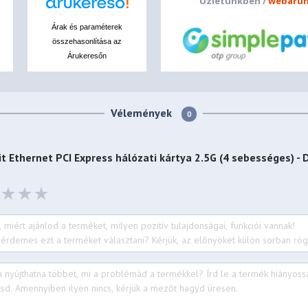
Üzletünkben /
webáruh
Árak és paraméterek
összehasonlítása az
Árukeresőn
Vélemények
0
 Ethernet PCI Express hálózati kártya 2.5G (4 sebességes) -