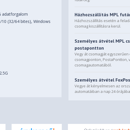
5G adatforgalom
Házhozszállítás MPL futá
Házhozszállítás esetén a fela
/10 (32/64 bites), Windows
csomag kiszállításra kerül.
Személyes átvétel MPL c
postapontton
Vegy át csomagját egyszerűe
csomagponton, PostaPontton, 
csomagautomatából.
 2.5G
Személyes átvétel FoxPo
Vegye át kényelmesen az orszá
automatáiban a nap 24 órájába