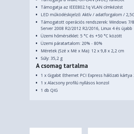
Támogatja az IEEE802.1q VLAN címkézést
LED működéskijelző: Aktív / adatforgalom / 2,
Támogatott operációs rendszerek: Windows 7/8
Server 2008 R2/2012 R2/2016, Linux 4 és újabb
Üzemi hőmérséklet: 5 °C és +50 °C között
Üzemi páratartalom: 20% - 80%
Méretek (Szé x Mé x Ma): 12 x 9,8 x 2,2 cm
Súly: 35,2 g
A csomag tartalma
1 x Gigabit Ethernet PCI Express hálózati kártya
1 x Alacsony profilú nyílásos konzol
1 db QIG