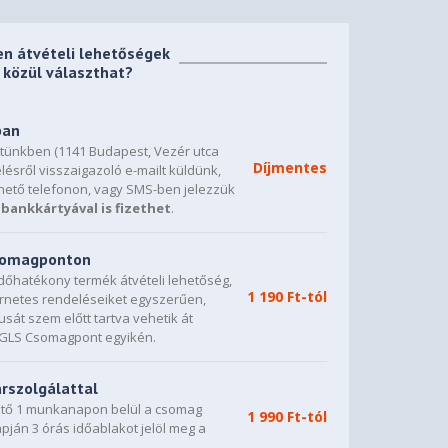
en átvételi lehetőségek
közül választhat?
ban
etünkben (1141 Budapest, Vezér utca
Díjmentes
lésről visszaigazoló e-mailt küldünk,
hető telefonon, vagy SMS-ben jelezzük
bankkártyával is fizethet
.
csomagponton
dőhatékony termék átvételi lehetőség,
1 190 Ft-tól
ternetes rendeléseiket egyszerűen,
sát szem előtt tartva vehetik át
0 GLS Csomagpont egyikén.
árszolgálattal
vető 1 munkanapon belül a csomag
1 990 Ft-tól
napján 3 órás időablakot jelöl meg a