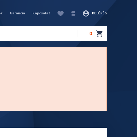
ók
Garancia
Kapcsolat
BELÉPÉS
0