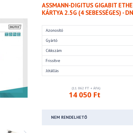
ASSMANN-DIGITUS GIGABIT ETHE
KÁRTYA 2.5G (4 SEBESSÉGES) - D
Azonosító
Gyártó
Cikkszám
Frissítve
Jótállás
(11 062 FT + ÁFA)
14 050 Ft
NEM RENDELHETŐ