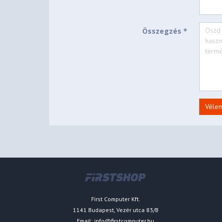
Összegzés *
Véle
First Computer Kft.
1141 Budapest, Vezér utca 83/B
Email:
info@firstcomputer.hu