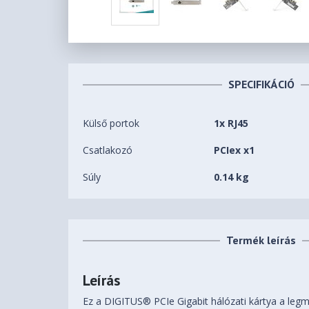
SPECIFIKÁCIÓ
Külső portok
1x RJ45
Csatlakozó
PCIex x1
Súly
0.14 kg
Termék leírás
Leírás
Ez a DIGITUS® PCIe Gigabit hálózati kártya a legm