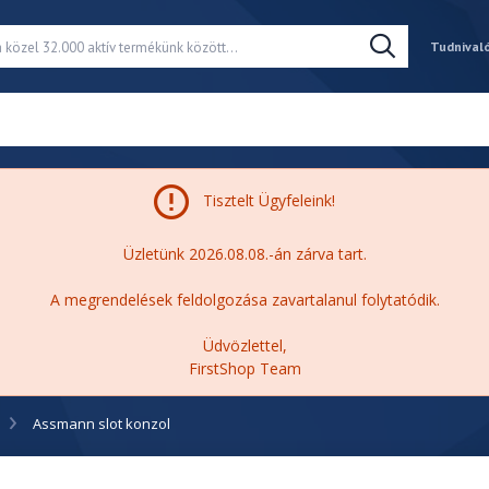
Tudnival
Tisztelt Ügyfeleink!
Üzletünk 2026.08.08.-án zárva tart.
A megrendelések feldolgozása zavartalanul folytatódik.
Üdvözlettel,
FirstShop Team
Assmann slot konzol