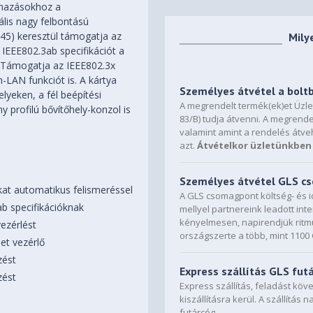
almazásokhoz a
ális nagy felbontású
45) keresztül támogatja az
Mily
 IEEE802.3ab specifikációt a
. Támogatja az IEEE802.3x
-LAN funkciót is. A kártya
Személyes átvétel a bolt
lyeken, a fél beépítési
A megrendelt termék(ek)et Üzl
profilú bővítőhely-konzol is
83/B) tudja átvenni. A megrende
valamint amint a rendelés átve
azt.
Átvételkor üzletünkben 
Személyes átvétel GLS 
t automatikus felismeréssel
A GLS csomagpont költség- és i
ab specifikációknak
mellyel partnereink leadott in
kényelmesen, napirendjük ritmu
ezérlést
országszerte a több, mint 110
et vezérlő
zést
Express szállítás GLS fut
zést
Express szállítás, feladást kö
kiszállításra kerül. A szállítás 
futárcég.