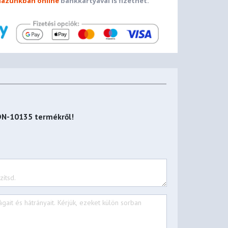
ázunkban online
bankkártyával is fizethet.
 DN-10135
termékről!