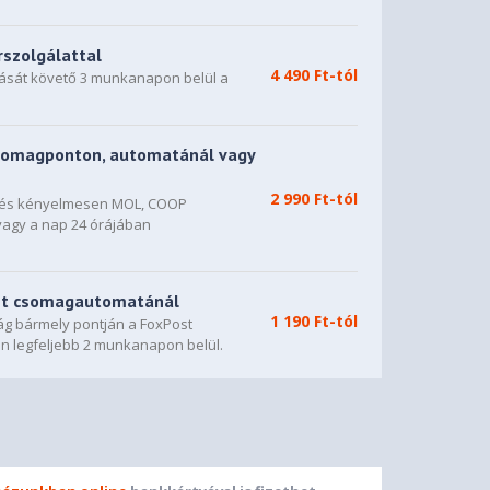
rszolgálattal
4 490 Ft-tól
dását követő 3 munkanapon belül a
somagponton, automatánál vagy
2 990 Ft-tól
n és kényelmesen MOL, COOP
vagy a nap 24 órájában
st csomagautomatánál
1 190 Ft-tól
g bármely pontján a FoxPost
n legfeljebb 2 munkanapon belül.