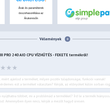
Árak és paraméterek
összehasonlítása az
Árukeresőn
Vélemények
0
 III PRO 240 AIO CPU VÍZHŰTÉS - FEKETE
termékről!