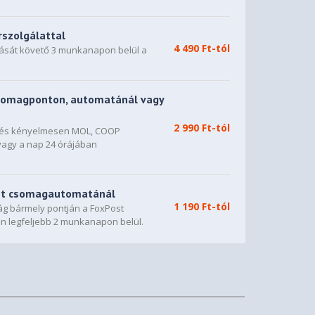
rszolgálattal
4 490 Ft-tól
dását követő 3 munkanapon belül a
somagponton, automatánál vagy
2 990 Ft-tól
n és kényelmesen MOL, COOP
vagy a nap 24 órájában
st csomagautomatánál
1 190 Ft-tól
g bármely pontján a FoxPost
n legfeljebb 2 munkanapon belül.