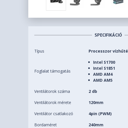
SPECIFIKÁCIÓ
Típus
Processzor vízhűt
Intel S1700
Intel S1851
Foglalat támogatás
AMD AM4
AMD AM5
Ventilátorok száma
2 db
Ventilátorok mérete
120mm
Ventilátor csatlakozó
4pin (PWM)
Bordaméret
240mm