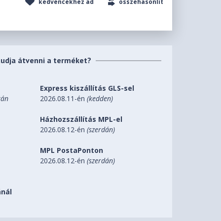
kedvencekhez ad
összehasonlít
tudja átvenni a terméket?
Express kiszállítás GLS-sel
tán
2026.08.11-én
(kedden)
Házhozszállítás MPL-el
2026.08.12-én
(szerdán)
MPL PostaPonton
2026.08.12-én
(szerdán)
nál