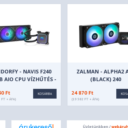
DORFY - NAVIS F240
ZALMAN - ALPHA2 
B AIO CPU VÍZHŰTÉS -
(BLACK) 240
EY3B004
30 Ft
24 870 Ft
KOSÁRBA
KOS
 FT + ÁFA)
(19 582 FT + ÁFA)
Üzletünkben /
webáruh