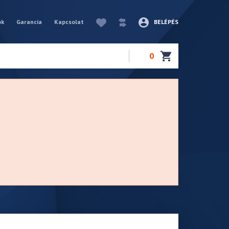
ók
Garancia
Kapcsolat
BELÉPÉS
0