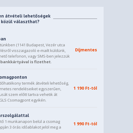
en átvételi lehetőségek
közül választhat?
ban
etünkben (1141 Budapest, Vezér utca
Díjmentes
lésről visszaigazoló e-mailt küldünk,
hető telefonon, vagy SMS-ben jelezzük
bankkártyával is fizethet
.
csomagponton
dőhatékony termék átvételi lehetőség,
1 190 Ft-tól
ternetes rendeléseiket egyszerűen,
sát szem előtt tartva vehetik át
0 GLS Csomagpont egyikén.
árszolgálattal
vető 1 munkanapon belül a csomag
1 990 Ft-tól
napján 3 órás időablakot jelöl meg a