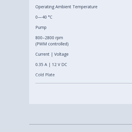
Operating Ambient Temperature
0—40 °C
Pump
800–2800 rpm
(PWM controlled)
Current | Voltage
0.35 A | 12 V DC
Cold Plate
Copper, Micro Skived Fins
Tube Length
450 mm
Tube Diameter
Outer: 12.4 mm