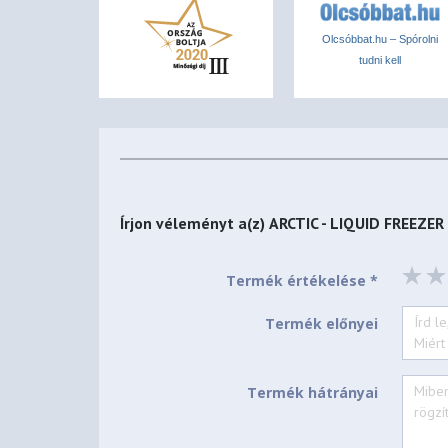
Dimensions
Olcsóbbat.hu – Spórolni
277 (L) x 120 (W) x 38 (H) mm
tudni kell
VRM Module
VRM Fan
400–2500 rpm
(PWM-controlled)
Írjon véleményt a(z)
ARCTIC - LIQUID FREEZER
Current | Voltage
0.05 A | 12 V DC
Termék értékelése *
Radiator Fan
Termék előnyei
General
Termék hátrányai
2x P12 Pro