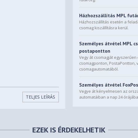
Házhozszállítás MPL futá
Házhozszállítás esetén a fela
csomag kiszállításra kerül.
Személyes átvétel MPL c
postapontton
Vegy át csomagját egyszerűe
csomagponton, PostaPontton, 
csomagautomatából.
Személyes átvétel FoxPo
Vegye át kényelmesen az orszá
TELJES LEÍRÁS
automatáiban a nap 24 órájába
EZEK IS ÉRDEKELHETIK