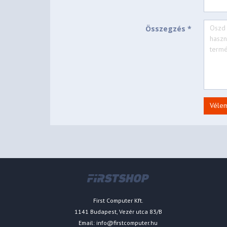
Speed
600–3000 rpm
Összegzés *
Airflow
3
77 cfm | 131 m³/h
/h
Static Pressure
6.9 mmH
O
2
Véle
Bearing
Fluid Dynamic Bearing
Current | Voltage
0.33 A | 12 V DC
Connector
4-Pin Fan Plug
First Computer Kft.
1141 Budapest, Vezér utca 83/B
Email:
info@firstcomputer.hu