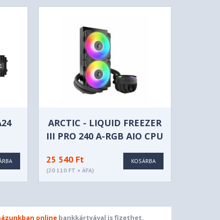
A24
ARCTIC - LIQUID FREEZER
III PRO 240 A-RGB AIO CPU
VÍZHŰTÉS - FEKETE
25 540 Ft
ÁRBA
KOSÁRBA
(20 110 FT + ÁFA)
ázunkban online
bankkártyával is fizethet.