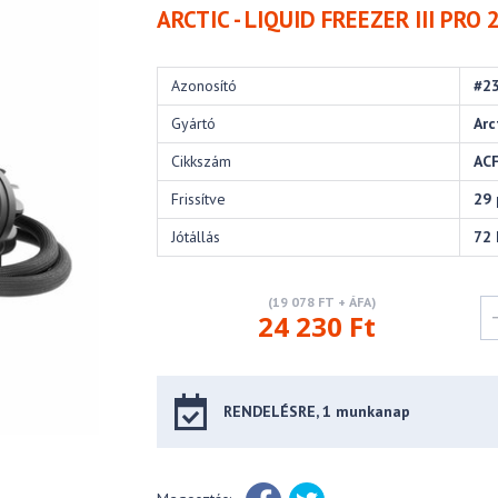
ARCTIC - LIQUID FREEZER III PRO
Azonosító
#2
Gyártó
Arc
Cikkszám
AC
Frissítve
29 
Jótállás
72
(19 078 FT + ÁFA)
24 230 Ft
RENDELÉSRE, 1 munkanap