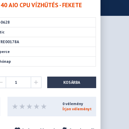
 240 AIO CPU VÍZHŰTÉS - FEKETE
30628
tic
FRE00178A
perce
 hónap
KOSÁRBA
0 vélemény
Írjon véleményt