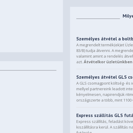
Mily
Személyes átvétel a bolt
A megrendelt termék(ek)et Üzl
83/B) tudja átvenni. A megrende
valamint amint a rendelés átve
azt.
Átvételkor üzletünkben 
Személyes átvétel GLS 
A GLS csomagpont költség- és i
mellyel partnereink leadott in
kényelmesen, napirendjük ritmu
országszerte a több, mint 110
Express szállítás GLS fut
Express szállítás, feladást kö
kiszállításra kerül. A szállítás 
futárcég.