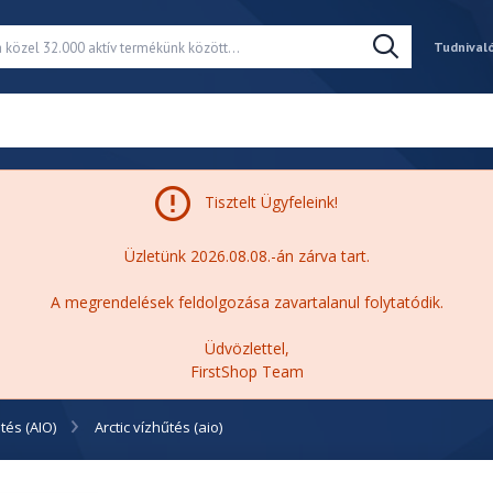
Tudnival
Tisztelt Ügyfeleink!
Üzletünk 2026.08.08.-án zárva tart.
A megrendelések feldolgozása zavartalanul folytatódik.
Üdvözlettel,
FirstShop Team
tés (AIO)
Arctic vízhűtés (aio)