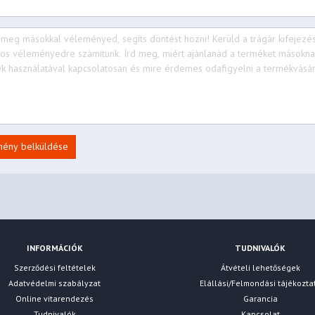
mény belküldése
INFORMÁCIÓK
TUDNIVALÓK
Szerződési feltételek
Átvételi lehetőségek
Adatvédelmi szabályzat
Elállási/Felmondási tájékozta
Online vitarendezés
Garancia
Tudnivalók
Kapcsolat