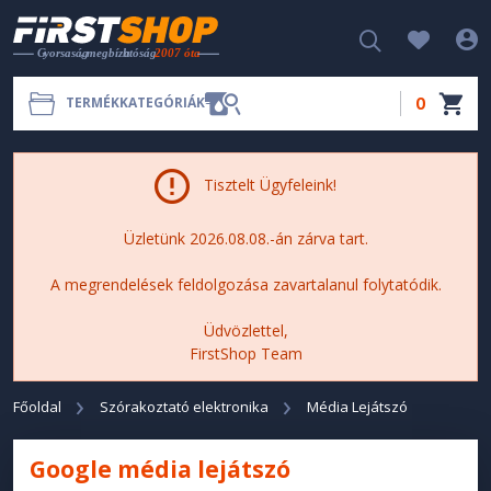
0
TERMÉKKATEGÓRIÁK
Tisztelt Ügyfeleink!
Üzletünk 2026.08.08.-án zárva tart.
A megrendelések feldolgozása zavartalanul folytatódik.
Üdvözlettel,
FirstShop Team
Főoldal
Szórakoztató elektronika
Média Lejátszó
Google média lejátszó