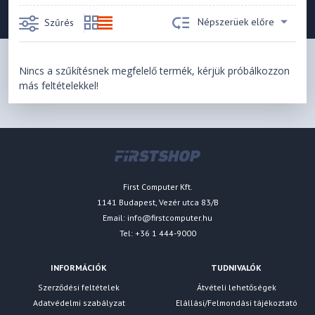
Népszerüek előre
Szűrés
Nincs a szűkítésnek megfelelő termék, kérjük próbálkozzon
más feltételekkel!
First Computer Kft.
1141 Budapest, Vezér utca 83/B
Email:
info@firstcomputer.hu
Tel: +36 1 444-9000
INFORMÁCIÓK
TUDNIVALÓK
Szerződési feltételek
Átvételi lehetőségek
Adatvédelmi szabályzat
Elállási/Felmondási tájékoztató