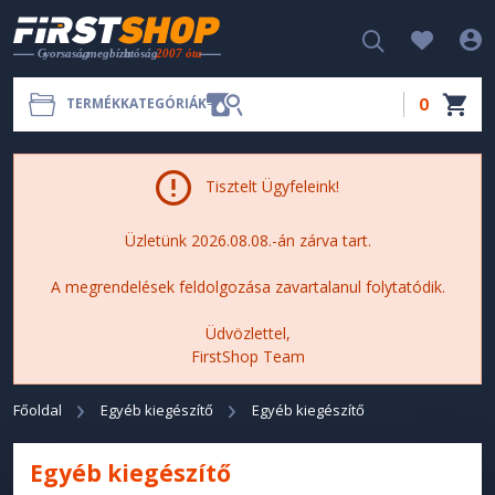
0
TERMÉKKATEGÓRIÁK
Tisztelt Ügyfeleink!
Üzletünk 2026.08.08.-án zárva tart.
A megrendelések feldolgozása zavartalanul folytatódik.
Üdvözlettel,
FirstShop Team
Főoldal
Egyéb kiegészítő
Egyéb kiegészítő
Egyéb kiegészítő