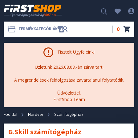
0
TERMÉKKATEGÓRIÁK
Tisztelt Ügyfeleink!
Üzletünk 2026.08.08.-án zárva tart.
A megrendelések feldolgozása zavartalanul folytatódik.
Üdvözlettel,
FirstShop Team
Főoldal
Hardver
Számítógépház
G.Skill számítógépház