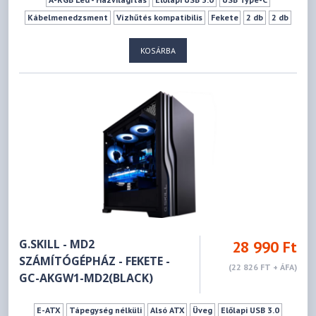
Kábelmenedzsment
Vízhűtés kompatibilis
Fekete
2 db
2 db
0 db
0 db
7 db
170 mm
404 mm
KOSÁRBA
G.SKILL - MD2
28 990 Ft
SZÁMÍTÓGÉPHÁZ - FEKETE -
(22 826 FT + ÁFA)
GC-AKGW1-MD2(BLACK)
E-ATX
Tápegység nélküli
Alsó ATX
Üveg
Előlapi USB 3.0