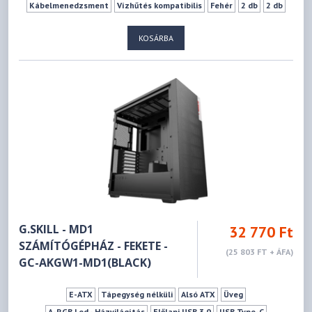
Kábelmenedzsment
Vízhűtés kompatibilis
Fehér
2 db
2 db
0 db
0 db
7 db
170 mm
404 mm
KOSÁRBA
G.SKILL - MD1
32 770 Ft
SZÁMÍTÓGÉPHÁZ - FEKETE -
(25 803 FT + ÁFA)
GC-AKGW1-MD1(BLACK)
E-ATX
Tápegység nélküli
Alsó ATX
Üveg
A-RGB Led - Házvilágítás
Előlapi USB 3.0
USB Type-C