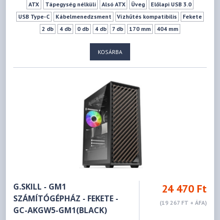
ATX
Tápegység nélküli
Alsó ATX
Üveg
Előlapi USB 3.0
USB Type-C
Kábelmenedzsment
Vízhűtés kompatibilis
Fekete
2 db
4 db
0 db
4 db
7 db
170 mm
404 mm
KOSÁRBA
G.SKILL - GM1
24 470 Ft
SZÁMÍTÓGÉPHÁZ - FEKETE -
(19 267 FT + ÁFA)
GC-AKGW5-GM1(BLACK)