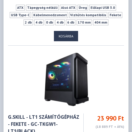
ATX
Tápegység nélküli
Alsó ATX
Üveg
Előlapi USB 3.0
USB Type-C
Kábelmenedzsment
Vízhűtés kompatibilis
Fekete
2 db
4 db
0 db
4 db
6 db
170 mm
404 mm
KOSÁRBA
G.SKILL - LT1 SZÁMÍTÓGÉPHÁZ
23 990 Ft
- FEKETE - GC-TKGW1-
(18 889 FT + ÁFA)
LT1(BLACK)