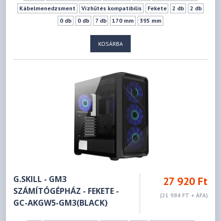
Kábelmenedzsment
Vízhűtés kompatibilis
Fekete
2 db
2 db
0 db
0 db
7 db
170 mm
395 mm
KOSÁRBA
G.SKILL - GM3
27 920 Ft
SZÁMÍTÓGÉPHÁZ - FEKETE -
(21 984 FT + ÁFA)
GC-AKGW5-GM3(BLACK)