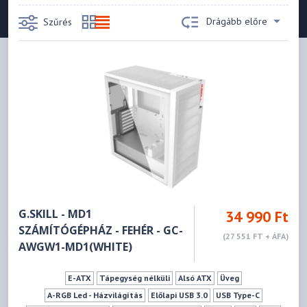
Drágább előre
Szűrés
G.SKILL - MD1
34 990 Ft
SZÁMÍTÓGÉPHÁZ - FEHÉR - GC-
(27 551 FT + ÁFA)
AWGW1-MD1(WHITE)
E-ATX
Tápegység nélküli
Alsó ATX
Üveg
A-RGB Led - Házvilágítás
Előlapi USB 3.0
USB Type-C