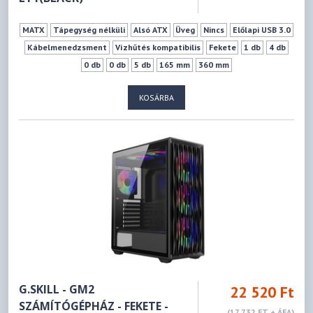
MATX
Tápegység nélküli
Alsó ATX
Üveg
Nincs
Előlapi USB 3.0
Kábelmenedzsment
Vízhűtés kompatibilis
Fekete
1 db
4 db
0 db
0 db
5 db
165 mm
360 mm
KOSÁRBA
G.SKILL - GM2
22 520 Ft
SZÁMÍTÓGÉPHÁZ - FEKETE -
(17 732 FT + ÁFA)