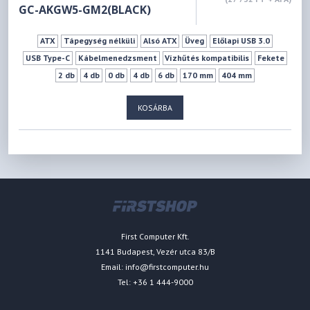
GC-AKGW5-GM2(BLACK)
ATX
Tápegység nélküli
Alsó ATX
Üveg
Előlapi USB 3.0
USB Type-C
Kábelmenedzsment
Vízhűtés kompatibilis
Fekete
2 db
4 db
0 db
4 db
6 db
170 mm
404 mm
KOSÁRBA
First Computer Kft.
1141 Budapest, Vezér utca 83/B
Email:
info@firstcomputer.hu
Tel: +36 1 444-9000